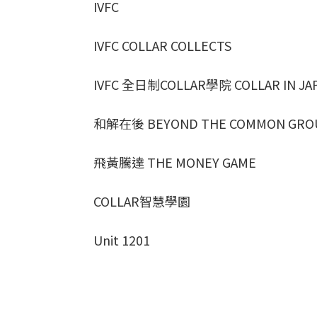
IVFC
IVFC COLLAR COLLECTS
IVFC 全日制COLLAR學院 COLLAR IN JA
和解在後 BEYOND THE COMMON GRO
飛黃騰達 THE MONEY GAME
COLLAR智慧學園
Unit 1201