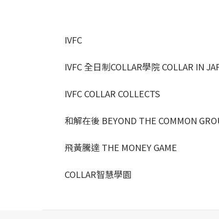
IVFC
IVFC 全日制COLLAR學院 COLLAR IN JA
IVFC COLLAR COLLECTS
和解在後 BEYOND THE COMMON GRO
飛黃騰達 THE MONEY GAME
COLLAR智慧學園