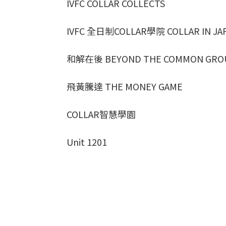
IVFC COLLAR COLLECTS
IVFC 全日制COLLAR學院 COLLAR IN JA
和解在後 BEYOND THE COMMON GRO
飛黃騰達 THE MONEY GAME
COLLAR智慧學園
Unit 1201