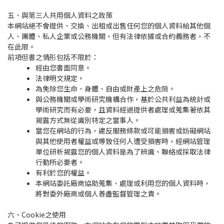
五、與第三人共用個人資料之政策
本網站絕不會提供、交換、出租或出售任何您的個人資料給其他個
人、團體、私人企業或公務機關，但有法律依據或合約義務者，不
在此限。
前項但書之情形包括不限於：
經由您書面同意。
法律明文規定。
為免除您生命、身體、自由或財產上之危險。
與公務機關或學術研究機構合作，基於公共利益為統計或
學術研究而有必要，且資料經過提供者處理或蒐集著依其
揭露方式無從識別特定之當事人。
當您在網站的行為，違反服務條款或可能損害或妨礙網站
與其他使用者權益或導致任何人遭受損害時，經網站管理
單位研析揭露您的個人資料是為了辨識、聯絡或採取法律
行動所必要者。
有利於您的權益。
本網站委託廠商協助蒐集、處理或利用您的個人資料時，
將對委外廠商或個人善盡監督管理之責。
六、Cookie之使用